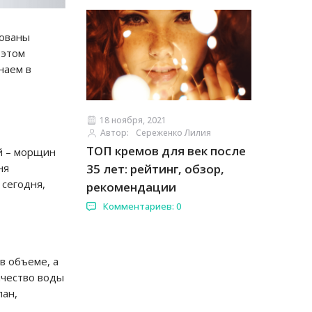
нованы
 этом
наем в
18 ноября, 2021
Автор:
Сереженко Лилия
ТОП кремов для век после
й – морщин
ня
35 лет: рейтинг, обзор,
 сегодня,
рекомендации
Комментариев: 0
в объеме, а
ичество воды
лан,