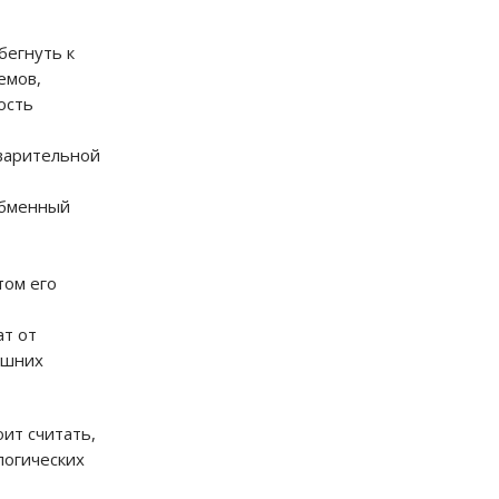
бегнуть к
емов,
ость
еварительной
обменный
том его
ат от
ашних
оит считать,
логических