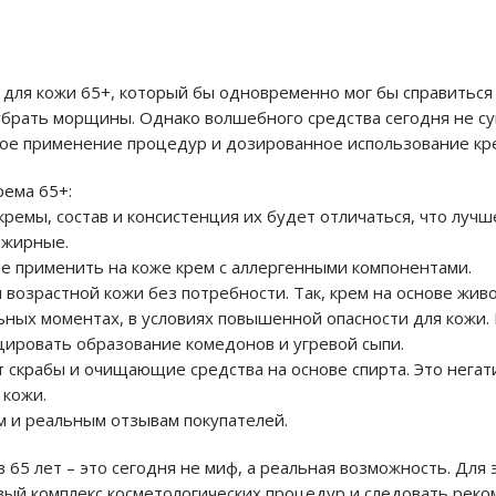
 для кожи 65+, который бы одновременно мог бы справиться
убрать морщины. Однако волшебного средства сегодня не су
нное применение процедур и дозированное использование кр
рема 65+:
емы, состав и консистенция их будет отличаться, что лучше
 жирные.
не применить на коже крем с аллергенными компонентами.
возрастной кожи без потребности. Так, крем на основе жив
ьных моментах, в условиях повышенной опасности для кожи
цировать образование комедонов и угревой сыпи.
т скрабы и очищающие средства на основе спирта. Это негат
 кожи.
 и реальным отзывам покупателей.
 65 лет – это сегодня не миф, а реальная возможность. Для 
вый комплекс косметологических процедур и следовать рек