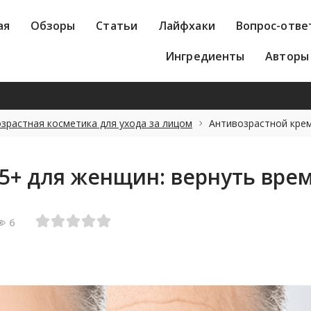
зоры
Статьи
Лайфхаки
Вопрос-ответ
Лик
ая
Обзоры
Статьи
Лайфхаки
Вопрос-отве
Авторы
Ингредиенты
Авторы
зрастная косметика для ухода за лицом
Антивозрастной кре
5+ для женщин: вернуть врем
6