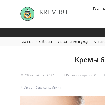
Главная
Об
KREM.RU
Главн
KREM.RU
Главная
Обзоры
Увлажнение и уход
Антиво
Кремы 6
26 октября, 2021
Комментариев: 0
Автор:
Сереженко Лилия