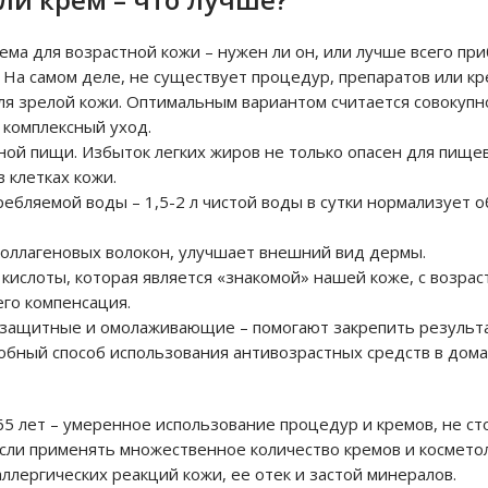
ма для возрастной кожи – нужен ли он, или лучше всего при
На самом деле, не существует процедур, препаратов или кр
ля зрелой кожи. Оптимальным вариантом считается совокупн
 комплексный уход.
ной пищи. Избыток легких жиров не только опасен для пищ
 клетках кожи.
ребляемой воды – 1,5-2 л чистой воды в сутки нормализует 
оллагеновых волокон, улучшает внешний вид дермы.
кислоты, которая является «знакомой» нашей коже, с возрас
его компенсация.
 защитные и омолаживающие – помогают закрепить результ
добный способ использования антивозрастных средств в дом
65 лет – умеренное использование процедур и кремов, не ст
Если применять множественное количество кремов и космето
лергических реакций кожи, ее отек и застой минералов.