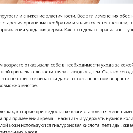
упругости и снижение эластичности. Все эти изменения обос
 старения организма необратим и является естественным, в
роявления увядания дермы. Как это сделать правильно – уз
м возрасте отказывали себе в необходимости ухода за коже
енной привлекательности таяла с каждым днем. Однако сегод
 что не стоит отчаиваться даже в столь почетном возрасте –
возможно многое.
летках, которые при недостатке влаги становятся меньшими 
ча при применении крема – насытить и удержать нужное кол
елой кожи используются гиалуроновая кислота, пептиды, сква
тительных масел.