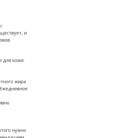
 с
ществует, и
емов.
 для кожи:
отного жира
. Ежедневное
ивно
этого нужно
омендациям