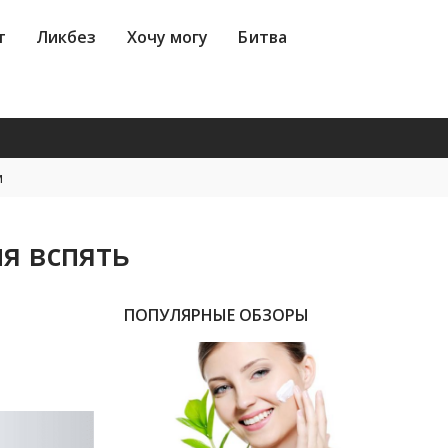
без
Хочу могу
Битва
Ингредиенты
т
Ликбез
Хочу могу
Битва
м
я вспять
ПОПУЛЯРНЫЕ ОБЗОРЫ