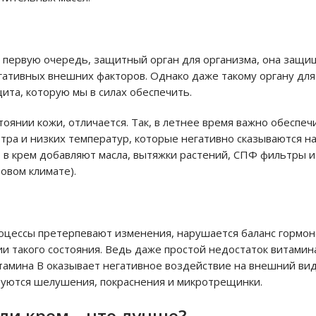
 в первую очередь, защитный орган для организма, она защи
гативных внешних факторов. Однако даже такому органу для
та, которую мы в силах обеспечить.
тоянии кожи, отличается. Так, в летнее время важно обеспе
етра и низких температур, которые негативно сказываются н
 в крем добавляют масла, вытяжки растений, СПФ фильтры 
овом климате).
оцессы претерпевают изменения, нарушается баланс гормон
и такого состояния. Ведь даже простой недостаток витамин
итамина В оказывает негативное воздействие на внешний ви
азуются шелушения, покраснения и микротрещинки.
ли крем – что лучше?