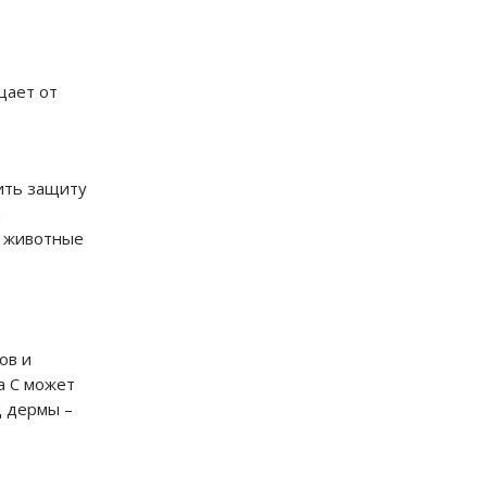
щает от
чить защиту
а
и животные
ов и
а С может
д дермы –