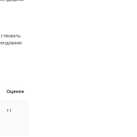
тствовать
мендовали
Оценок
11