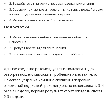
2. Воздействует на кожу с первых недель применения.
castor oil, alluvial mud (экстракт сапропеля
натуральный), xanthan gum, menthol (ментол), beta-
3. Содержит активные ингредиенты, которые воздействуют
carotene, hyaluronic acid (кислота гиалуроновая), mentha
на микроциркуляцию кожного покрова.
arvensis herb oil (эфирное масло мяты), citrus aurantium
4. Можно применять на любом типе кожи.
bergamia fruit oil (эфирное масло бергамота), parfum,
Недостатки
benzoic acid, sorbic acid, dehydroacetic acid, benzyl alcohol
1. Может вызывать небольшое жжение в области
нанесения.
2. Требует времени для впитывания.
3. Без массажа не оказывает должного эффекта.
Данное средство рекомендуется использовать для
разогревающего массажа в проблемных местах тела.
Помогает устранить лишние скопления жировых
отложений под кожей, рекомендовано использовать 3-4
раза в неделю, первый результат стоит ожидать спустя
2-3 недели.