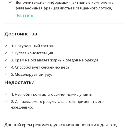
Дополнительная информация: активные компоненты:
флаваноидная фракция листьев священного лотоса,
экстракт семени киноа (DLP), масла: какао, орехов
Показать
макадамии, зародышей пшеницы, виноградной
косточки, жожоба, порошок какао, кофеин, витамин Е
Достоинства
1. Натуральный состав.
2. Густая консистенция.
3. Крем не оставляет жирных следов на одежде.
4. Способствует снижению веса.
5. Моделирует фигуру.
Недостатки
1. Не любит контакта с солнечными лучами.
2. Для желаемого результата стоит применять его
ежедневно.
Данный крем рекомендуется использоваться для тех,