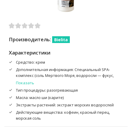
Производитель:
Bielita
Характеристики
Средство: крем
Дополнительная информация: Специальный SPA-
комплекс (соль Мертвого Моря, водоросли — фукус,
ламинария, саргассум) и энзимный комплекс (папаин,
Показать
супероксиддисмутаза, ройбос, элеутерококк,
Тип процедуры: разогревающая
гарпагоситум) нормализуют водно-солевой обмен,
Масла: масло ши (карите)
способствуют выведению токсинов и излишней
жидкости, восстанавливают структуру дермы. Кофеин,
Экстракты растений: экстракт морских водорослей
теофиллин и экстракт красного перца стимулируют
Действующие вещества: кофеин, красный перец,
циркуляцию крови, создают гипотермический эффект,
морская соль
способствуют сжиганию жиров. Натуральные масла (ши,
абрикоса, зародышей пшеницы) оказывают на кожу