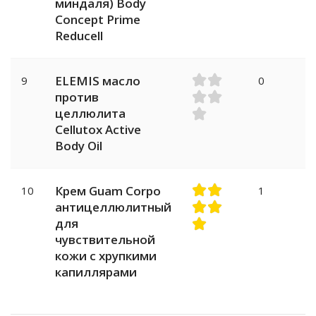
миндаля) Body
Concept Prime
Reducell
ELEMIS масло
9
0
против
целлюлита
Cellutox Active
Body Oil
Крем Guam Corpo
10
1
антицеллюлитный
для
чувствительной
кожи с хрупкими
капиллярами