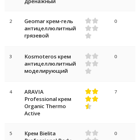
дренажный
Geomar крем-гель
2
0
антицеллюлитный
грязевой
Kosmoteros крем
3
0
антицеллюлитный
моделирующий
ARAVIA
4
7
Professional крем
Organic Thermo
Active
Крем Bielita
5
0