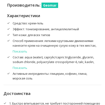
Производитель:
Geomar
Характеристики
Средство: крем-гель
Эффект: тонизирование, антицеллюлитный
Тип кожи: для всех типов
Способ применения: легкими круговыми движениями
нанесите крем на очищенную сухую кожу в тех местах,
где это необходимо: бедра, ягодицы и живот.
Показать
Использовать 2 раза в день (утром и вечером), не
Состав: aqua (water), caprylic/capric triglyceride, glycerin,
менее 30 дней подряд. При необходимости этот срок
sodium chloride, polyacrylate crosspolymer-6, talc, kaolin,
можно продлить
solum fullonum (fullers earth), ginkgo biloba leaf extract,
Показать
coffea arabica seed extract (coffea arabica (coffee) seed
Активные ингредиенты: глицерин, кофеин, глина,
extract), maris sal (sea salt), ppg-26-buteth-26, peg-40
морская соль
hydrogenated castor oil, sodium polyacrylate, dicaprylyl
carbonate, t-butyl alcohol, polyglyceryl-3 caprate, disodium
edta, citric acid, parfum (fragrance), ethylhexylglycerin,
Достоинства
phenoxyethanol, sodium benzoate, potassium sorbate
1. Быстро впитывается, не требует посторонней помощи во