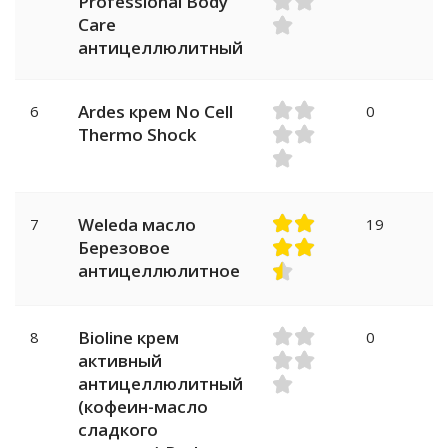
Professional Body
Care
антицеллюлитный
Ardes крем No Cell
6
0
Thermo Shock
Weleda масло
7
19
Березовое
антицеллюлитное
Bioline крем
8
0
активный
антицеллюлитный
(кофеин-масло
сладкого