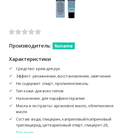
Производитель:
Noname
Характеристики
Средство: крем для рук
Эффект: увлажнение, восстановление, смягчение
Не содержит: спирт, пропиленгликоль
Тип кожи: для всех типов
Назначение: для парафинотерапии
Масла и экстракты: аргановое масло, облепиховое
масло
Cостав: вода, глицерин, каприловый/каприновый
триглицерид, цетеариловый спирт, глицерет-26,
циклопентасилоксан , пальмитиновая кислота,
Показать