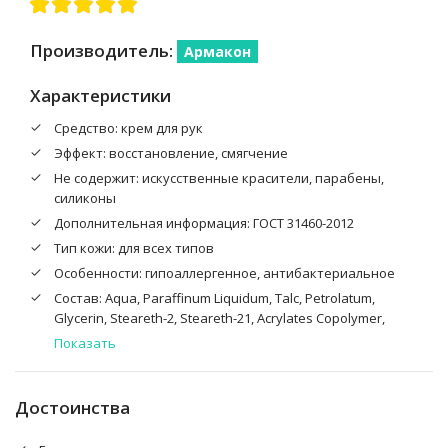
Производитель:
Армакон
Характеристики
Средство: крем для рук
Эффект: восстановление, смягчение
Не содержит: искусственные красители, парабены,
силиконы
Дополнительная информация: ГОСТ 31460-2012
Тип кожи: для всех типов
Особенности: гипоаллергенное, антибактериальное
Cостав: Aqua, Paraffinum Liquidum, Talc, Petrolatum,
Glycerin, Steareth-2, Steareth-21, Acrylates Copolymer,
Stearic Acid, Cetearyl Alcohol, Phenoxyethanol, PEG-30
Показать
Dipolyhydroxystearate, Allantoin, Tetrasodium EDTA,
Benzoic Acid, Dehydroacetic Acid, Parfum
Достоинства