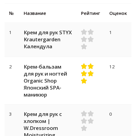
№
Название
Рейтинг
Оценок
Крем для рук STYX
1
1
Krautergarden
Календула
Крем-бальзам
2
12
для рук и ногтей
Organic Shop
Японский SPA-
маникюр
Крем для рук с
3
0
хлопком |
W.Dressroom
Moisturizing