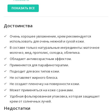
стеариновая кислота, циклогексасилоксан,
ПОКАЗАТЬ ВСЕ
ароматизатор (апрельский хлопок 0.95%), петролатум,
масло ши , 1,2-гександиол, каприлилгликоль,
полисорбат-60, триэтаноламин, карбомер, сорбитан
стеарат, линалоол, бутилфенилметилпропиональ ,
Достоинства
масло облепихи, миристиновая кислота, динатрий ЭДТА,
масло арганы, лимонен, цитронеллол, бензилсалицилат,
Очень хорошее увлажнение, крем рекомендуется
гексил циннамал, гидроксицитронеллаль,экстракт
использовать для очень нежной и сухой кожи.
прополиса,экстракт маточного молочка, экстракт меда,
В составе только натуральные ингредиенты: маточное
изоэвгенол, гидрогенизированный лецитин, масло
молочко, мед, прополис, солодка, облепиха.
семян подсолнечника, мадекассосид, бутиленгликоль,
церамид NP, экстракт корня солодки,феноксиэтанол,
Обладает антивозрастным эффектом.
фитосфингозин.
Применяется для парафинотерапии.
Подходит для всех типов кожи.
Не оставляет жирного блеска.
Не создает пленочку на поверхности кожи.
Может применяться на коже с ранками.
Удобная фольгированная упаковка, которая защищает
крем от солнечных лучей.
Недостатки