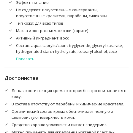
Эффект: питание
Не содержит: искусственные консерванты,
искусственные красители, парабены, силиконы
Тип кожи: для всех типов
Масла и экстракты: масло ши (карите)
Активный ингредиент: воск
Cостав: aqua, caprylic/capric tryglyceride, glyceryl stearate,
hydrogenated starch hydrolysate, cetearyl alcohol, coco-
caprylate/caprate, butyrospermum parkii (shea butter)
Показать
(масло ши), olea europaea fruit oil (оливковое масло),
stearic acid, beeswax (пчелиный воск), malpighia
punicifolia (acerola) fruit extract (экстракт ягод вишни),
Достоинства
tocopherol, neumbo nucifera flower extract (экстракт
цветов лотоса), citrus aurantium amara (bitter orange)
Легкая консистенция крема, которая быстро впитывается в
flower water (экстракт цветов апельсина), sodium
кожу.
stearoyl glutamate, xanthan gum, parfum, benzil alcohol,
В составе отсутствуют парабены и химические красители.
sodium benzoate, potassium sorbate, dehydroacetic acid,
citric acid, citral, limonene, linalool
Органический состав крема обеспечивает нежную и
шелковистую поверхность кожи.
Средство хорошо увлажняет и питает эпидермис.
Можно применять для укрепления ногтевой пластины.