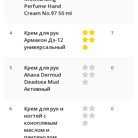
Perfume Hand
Cream No.97 50 ml
Крем для рук
4
7
Армакон Дэ-12
универсальный
Крем для рук
5
0
Ahava Dermud
Deadsea Mud
Активный
Крем для рук и
6
0
ногтей с
конопляным
маслом и
пантенолом