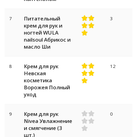
Питательный
7
3
крем для рук и
ногтей WULA
nailsoul Абрикос и
масло Ши
Крем для рук
8
12
Невская
косметика
Ворожея Полный
уход
Крем для рук
9
0
Nivea Увлажнение
и смягчение (3
шт.)