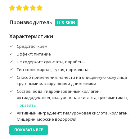
Производитель:
It'S SKIN
Характеристики
Средство: крем
Эффект: питание
Не содержит: сульфаты, парабены
Тип кожи: жирная, сухая, нормальная
Способ применения: нанести на очищенную кожу лица
круговыми массирующими движениями
Состав: вода, гидролизованный коллаген,
октилдодеканол, гиалуроновая кислота, циклометикон,
бутиленгликоль, глицерет-26, цетеариловый спирт,
Показать
глицерин, ПЭГ-20 сесквистеарат метилглюкозы,
Активный ингредиент: гиалуроновая кислота, коллаген,
экстракт ламинарии, полиакрилат натрия, этилгексил
глицерин, морские водоросли
стеарат, каприлил гликоль, отдушки, метилглюкозид
сесквистеарат, этилгексилглицерин, гидролизованный
ПОКАЗАТЬ ВСЕ
экстракт солода, экстракт соссюреи, токоферола