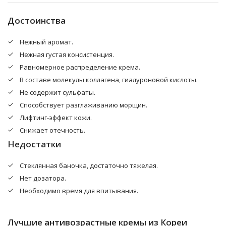
ацетат, экстракт толокнянки, дисодиум ЭДТА, желтый
краситель 6 (CI 15985), красный краситель 4 (CI 14700)
Достоинства
Нежный аромат.
Нежная густая консистенция.
Равномерное распределение крема.
В составе молекулы коллагена, гиалуроновой кислоты.
Не содержит сульфаты.
Способствует разглаживанию морщин.
Лифтинг-эффект кожи.
Снижает отечность.
Недостатки
Стеклянная баночка, достаточно тяжелая.
Нет дозатора.
Необходимо время для впитывания.
Лучшие антивозрастные кремы из Кореи