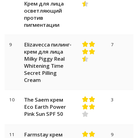
Крем для лица
осветляющий
против
пигментации
Elizavecca пилинг-
9
7
крем для лица
Milky Piggy Real
Whitening Time
Secret Pilling
Cream
The Saem крем
10
3
Eco Earth Power
Pink Sun SPF 50
Farmstay крем
11
9