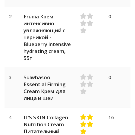
Frudia Крем
2
0
интенсивно
увлажняющий с
черникой -
Blueberry intensive
hydrating cream,
55г
Sulwhasoo
3
0
Essential Firming
Cream Крем для
лица и шеи
It'S SKIN Collagen
4
16
Nutrition Cream
Питательный