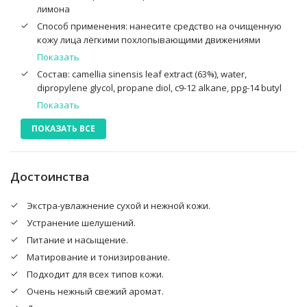
лимона
Способ применения: нанесите средство на очищенную
кожу лица лёгкими похлопывающими движениями
подушечек пальцев
Показать
Состав: camellia sinensis leaf extract (63%), water,
dipropylene glycol, propane diol, c9-12 alkane, ppg-14 butyl
ether, hydrogenated ethylhexyl olivate, arachidyl alcohol,
Показать
1,2-hexanediol, polymethylsilsesquioxane, polyglyceryl-2
ПОКАЗАТЬ ВСЕ
stearate, behenyl alcohol, ammonium
acryloyldimethyltaurate/vp copolymer, glyceryl stearate,
arachidyl glucoside, stearyl alcohol, dimethicone/vinyl
dimethicone crosspolymer, acrylates/c10–30 alkyl acrylate
Достоинства
crosspolymer, dimethiconol, trisiloxane, allantoin,
hydroxyethyl acrylate/sodium acryloyldimethyl taurate
Экстра-увлажнение сухой и нежной кожи.
copolymer, citrus aurantium bergamia (bergamot) fruit oil,
Устранение шелушений.
salvia sclarea (clary) oil, citrus aurantium dulcis (orange)
peel oil, tromethamine, xanthan gum, hydrogenated olive oil
Питание и насыщение.
unsaponifiables, disodium edta, 3-0-ethyl ascorbic acid
Матирование и тонизирование.
Подходит для всех типов кожи.
Очень нежный свежий аромат.