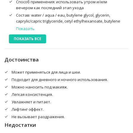
Способ применения: использовать утром и/или
вечером как последний этап ухода
Состав: water / aqua / eau, butylene glycol, glycerin,
caprylic/capric triglyceride, cetyl ethylhexanoate, butylene
glycol dicaprylate/dicap-rate, cyclopentasiloxane,
Показать
polyglyceryl-3 methylglucose distearate, gly-ceryl stearate,
ПОКАЗАТЬ ВСЕ
cyclohexasiloxane, cetearyl alcohol, peg-100 stearate,
hydroxyethyl acrylate/sodium acryloyldimethyl taurate
copolymer,phenoxyethanol, polyacrylate-13, fragrance /
parfum, polyisobutene, honey / mel / miel, limonene, lilium
Достоинства
candidum bulb extract, paeonia albi-flora root extract,
rehmannia glutinosa root extract, polygonatum officinale
Может применяться для лица и шеи.
rhizome/root extract, nelumbo nucifera flower extract,
Подходит для дневного и ночного использования.
ethyl-hexylglycerin, disodium edta, sorbitan isostearate,
lycium chinense fruit extract, polysorbate 20, polysorbate
Можно наносить под макияж.
60, kaolin, linalool, pueraria loba-ta root extract, glycyrrhiza
Легкая консистенция.
uralensis (licorice) root extract, citronellol, citral, geraniol,
Увлажняет и питает.
benzyl benzoate, hydrolyzed soybean extract, tocopherol
Лифтинг-эффект.
Не вызывает раздражения.
Недостатки