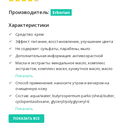
Производитель:
Erborian
Характеристики
Средство: крем
Эффект: питание, восстановление, улучшение цвета
Не содержит: сульфаты, парабены, мыло
Дополнительная информация: антивозрастной
Масла и экстракты: миндальное масло, комплекс
экстрактов, комплекс масел, кунжутное масло, масло
зародышей пшеницы, касторовое масло, масло дерева
Показать
ши, экстракт солодки
Способ применения: наносите утром и вечером на
очищенную кожу
Состав: aqua/water, butyrospermum parkii (shea) butter,
cyclopentasiloxane, glyceryl/polyglyceryl-6
isostearate/behenate esters, glycerin, cetearyl alcohol,
Показать
beeswax, peg-40 stearate, sodium citrate, octyldodecanol,
ПОКАЗАТЬ ВСЕ
butylene glycol, polyacrylamide, phenoxyethanol, c13-14
isoparaffin, polyglyceryl-3 diisostearate, prunus amygdalus