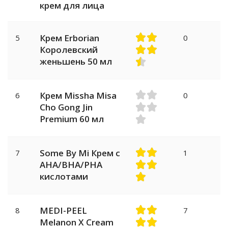
крем для лица
Крем Erborian
5
0
Королевский
женьшень 50 мл
Крем Missha Misa
6
0
Cho Gong Jin
Premium 60 мл
Some By Mi Крем с
7
1
AHA/BHA/PHA
кислотами
MEDI-PEEL
8
7
Melanon X Cream