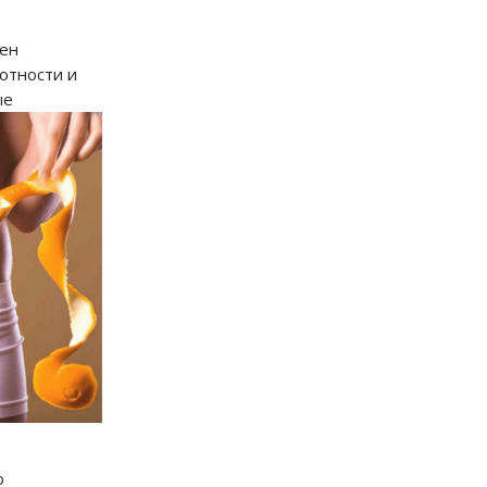
ден
отности и
ые
о