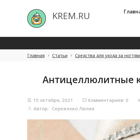
Главная
Об
KREM.RU
Главн
KREM.RU
Главная
Статьи
Средства для ухода за ногтям
Антицеллюлитные к
15 октября, 2021
Комментариев: 0
Автор:
Сереженко Лилия