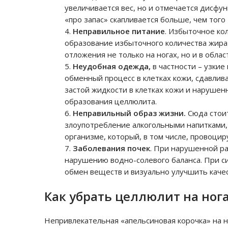
увеличивается вес, но и отмечается дисфун
«про запас» скапливается больше, чем того
Неправильное питание
. Избыточное ко
образование избыточного количества жира 
отложения не только на ногах, но и в облас
Неудобная одежда,
в частности – узкие
обменный процесс в клетках кожи, сдавлива
застой жидкости в клетках кожи и нарушен
образования целлюлита.
Неправильный образ жизни.
Сюда стоит
злоупотребление алкогольными напитками, 
организме, который, в том числе, провоци
Заболевания почек
. При нарушенной р
нарушению водно-солевого баланса. При с
обмен веществ и визуально улучшить каче
Как убрать целлюлит на ног
Непривлекательная «апельсиновая корочка» на но