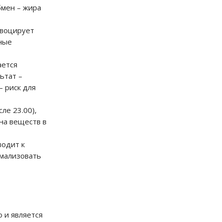
бмен – жира
овоцирует
тные
ается
ьтат –
 риск для
ле 23.00),
на веществ в
водит к
рмализовать
о и является