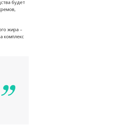
дства будет
кремов,
ого жира –
 а комплекс