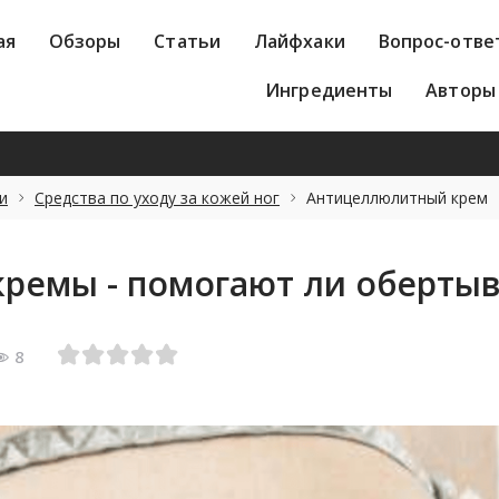
зоры
Статьи
Лайфхаки
Вопрос-ответ
Лик
ая
Обзоры
Статьи
Лайфхаки
Вопрос-отве
Авторы
Ингредиенты
Авторы
и
Средства по уходу за кожей ног
Антицеллюлитный крем
ремы - помогают ли обертыв
8