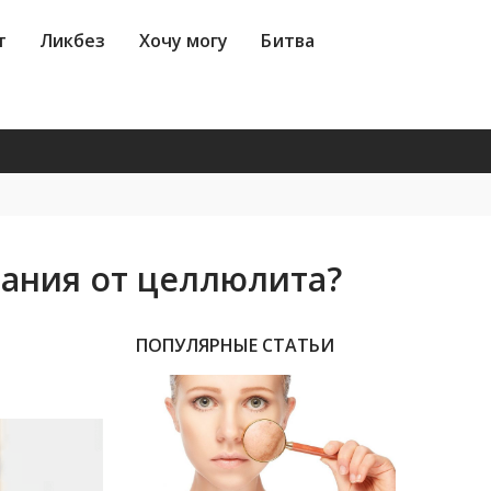
без
Хочу могу
Битва
Ингредиенты
т
Ликбез
Хочу могу
Битва
ания от целлюлита?
ПОПУЛЯРНЫЕ СТАТЬИ