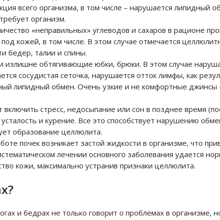
кция всего организма, в том числе – нарушается липидный о
 требует организм.
личество «неправильных» углеводов и сахаров в рационе пр
под кожей, в том числе. В этом случае отмечается целлюли
ти бедер, талии и спины.
 и излишне обтягивающие юбки, брюки. В этом случае наруш
ется сосудистая сеточка, нарушается отток лимфы, как резул
ный липидный обмен. Очень узкие и не комфортные джинсы –
 включить стресс, недосыпание или сон в позднее время (пос
усталость и курение. Все это способствует нарушению обме
рует образование целлюлита.
аботе почек возникает
застой жидкости в организме
, что при
истематическом лечении основного заболевания удается но
ство кожи, максимально устранив признаки целлюлита.
ах?
гах и бедрах не только говорит о проблемах в организме, н