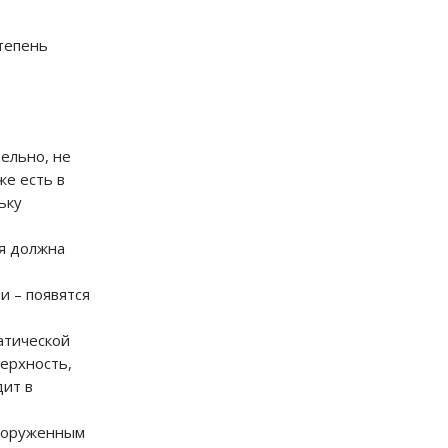
тепень
ельно, не
же есть в
ьку
я должна
и – появятся
атической
верхность,
дит в
вооруженным