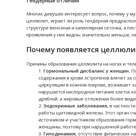
Гендерные отличия
Многих девушек интересует вопрос, почему у му
целлюлит, играет ли роль гендерная предраспол
структуре венозная и капиллярная сеточка, а пл
проявления у них видны значительно меньше, н
Почему появляется целлюли
Причины образования целлюлита на ногах и тел
Гормональный дисбаланс у женщин.
П
содержания в крови эстрогенов влечет за 
циркуляции в кожном покрове, возникает з
нарушается кислородное питание клеток ко
дряблой, а жировые отложения более вид
Эндокринные заболевания,
в частности
работы щитовидной железы. Этот орган сч
источником и участником образования горм
женщины, поэтому при нарушенной работе 
Гиподинамия
, отсутствие физических н