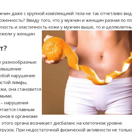
жчин даже с крупной комплекцией тела не так отчетливо ви
оженность? Ввиду того, что у мужчин и женщин разная по пл
отность и эластичность кожи у мужчин выше, то и целлюлитн
ежели у женщин.
т?
е разнообразные:
овышение
собой нарушение
астой лимфы,
жи, она становится
имыми.
 – нарушения
итается главным
онов в организме
этого органа возникает дисбаланс на клеточном уровне.
агрузок. При недостаточной физической активности не тольк