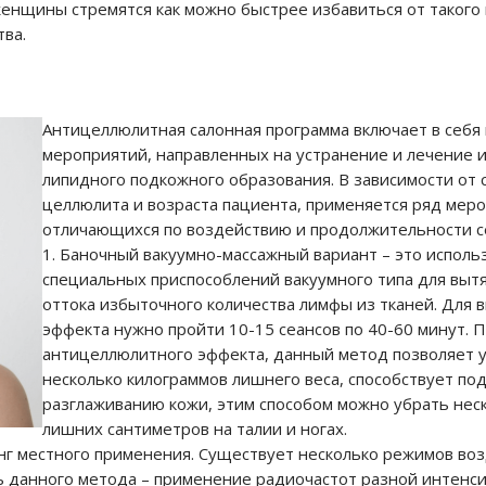
енщины стремятся как можно быстрее избавиться от такого
тва.
Антицеллюлитная салонная программа включает в себя 
мероприятий, направленных на устранение и лечение 
липидного подкожного образования. В зависимости от 
целлюлита и возраста пациента, применяется ряд меро
отличающихся по воздействию и продолжительности с
Баночный вакуумно-массажный вариант – это исполь
специальных приспособлений вакуумного типа для вытя
оттока избыточного количества лимфы из тканей. Для 
эффекта нужно пройти 10-15 сеансов по 40-60 минут. 
антицеллюлитного эффекта, данный метод позволяет 
несколько килограммов лишнего веса, способствует по
разглаживанию кожи,
этим способом
можно убрать нес
лишних сантиметров на талии и ногах.
г местного применения. Существует несколько режимов во
ь данного метода – применение радиочастот разной интенси