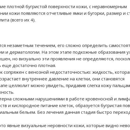
ие плотной бугристой поверхности кожи, с неравномерным
ии кожи появляются отчетливые ямки и бугорки, размер и с
та (всего их 4).
ся незаметным течением, его сложно определить самостоят
ии и дерматологии. На этом этапе подкожные образования у
рушен
, но визуально эти проявления не определяются, поскол
ь еще достаточно плотная.
 сопряжен с венозной недостаточностью: жидкость, котора
озрастает внутреннее давление на клетки, они становятся
апе целлюлит можно увидеть, придавив слегка кожу пальцам
хность.
ктерна сложными нарушениями в
работе кровеносной и лимф
тв и кислородное питание клеток, образуется бугристая по
иальным бельем. Без лечения данная стадия быстро перехо
это явные визуальные неровности кожи, которые видно не