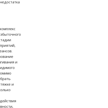
 недостатка
комплекс
избыточного
стадии
приятий,
еансов.
зование
гивания и
видимого
Помимо
убрать
дтяжке и
колько
здействия
вности,