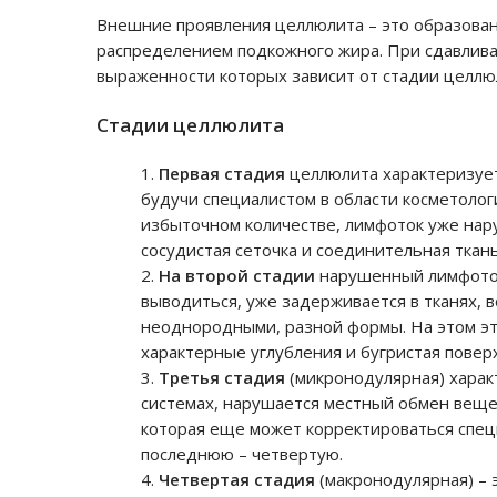
Внешние проявления целлюлита – это образован
распределением подкожного жира. При сдавливан
выраженности которых зависит от стадии целлюли
Стадии целлюлита
Первая стадия
целлюлита характеризует
будучи специалистом в области косметолог
избыточном количестве,
лимфоток уже на
сосудистая сеточка и соединительная ткан
На второй стадии
нарушенный лимфоток
выводиться, уже задерживается в тканях, в
неоднородными, разной формы. На этом эт
характерные углубления и бугристая повер
Третья стадия
(микронодулярная) хара
системах
, нарушается местный обмен вещес
которая еще может корректироваться спец
последнюю – четвертую.
Четвертая стадия
(макронодулярная) – 